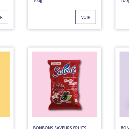
100g
100
IR
VOIR
BONBONS SAVEURS FRUITS
BON