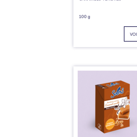
100 g
VO