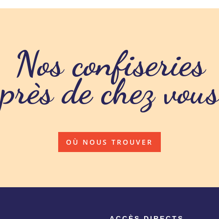
Nos confiseries
près de chez vous
OÙ NOUS TROUVER
ACCÈS DIRECTS