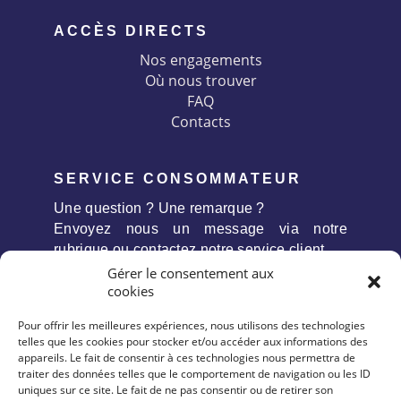
ACCÈS DIRECTS
Nos engagements
Où nous trouver
FAQ
Contacts
SERVICE CONSOMMATEUR
Une question ? Une remarque ?
Envoyez nous un message via notre
rubrique ou contactez notre service client
Gérer le consentement aux
cookies
Pour offrir les meilleures expériences, nous utilisons des technologies
telles que les cookies pour stocker et/ou accéder aux informations des
appareils. Le fait de consentir à ces technologies nous permettra de
traiter des données telles que le comportement de navigation ou les ID
uniques sur ce site. Le fait de ne pas consentir ou de retirer son