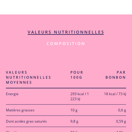
VALEURS NUTRITIONNELLES
COMPOSITION
VALEURS
POUR
PAR
NUTRITIONNELLES
100G
BONBON
MOYENNES
Energie
293 kcal / 1
18 kcal / 73 kJ
223 kJ
Matières grasses
10 g
0,6 g
Dont acides gras saturés
9,8 g
0,59 g