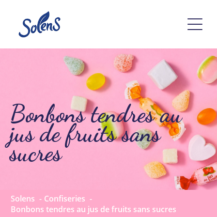
Bonbons tendres au
jus de fruits sans
sucres
Solens
Confiseries
Bonbons tendres au jus de fruits sans sucres