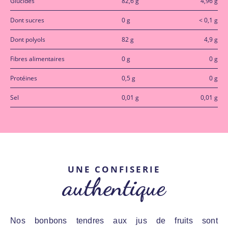
Glucides
82,6 g
4,96 g
Dont sucres
0 g
< 0,1 g
Dont polyols
82 g
4,9 g
Fibres alimentaires
0 g
0 g
Protéines
0,5 g
0 g
Sel
0,01 g
0,01 g
UNE CONFISERIE
authentique
Nos bonbons tendres aux jus de fruits sont