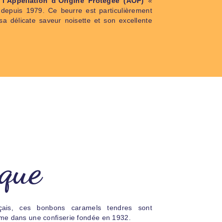
 l’Appellation d’Origine Protégée (AOP)
«
depuis 1979. Ce beurre est particulièrement
sa délicate saveur noisette et son excellente
que
nçais, ces bonbons caramels tendres sont
me dans une confiserie fondée en 1932.