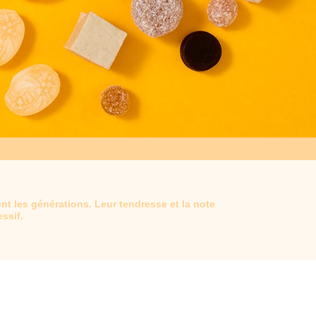
nt les générations. Leur tendresse et la note
essif.