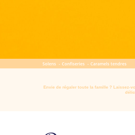
Solens
Confiseries
Caramels tendres
Envie de régaler toute la famille ? Laissez-
délic