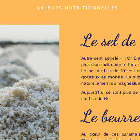
VALEURS NUTRITIONNELLES
Le sel de 
Autrement appelé « l’Or Bl
plus d’un millénaire et fera
Le sel de l’Ile de Ré est
c
goûteux au monde
. La sub
naturellement du magnésium
Aujourd’hui ce sont plus de 
sur l’Ile de Ré.
Le beurr
Au cœur de ces caramels