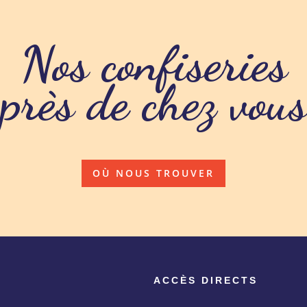
Nos confiseries
près de chez vous
OÙ NOUS TROUVER
ACCÈS DIRECTS