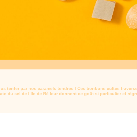
vous tenter par nos caramels tendres ! Ces bonbons cultes traverse
ate du sel de l’Ile de Ré leur donnent ce goût si particulier et régr