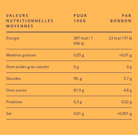
VALEURS
POUR
PAR
NUTRITIONNELLES
100G
BONBON
MOYENNES
Energie
387 kcal / 1
23 kcal / 97 kJ
646 kJ
Matières grasses
0,05 g
<0,01 g
Dont acides gras saturés
0 g
0 g
Glucides
96, g
5,7 g
Dont sucres
81,9 g
4,8 g
Protéines
0,3 g
0,02 g
Sel
0,01 g
<0,001 g