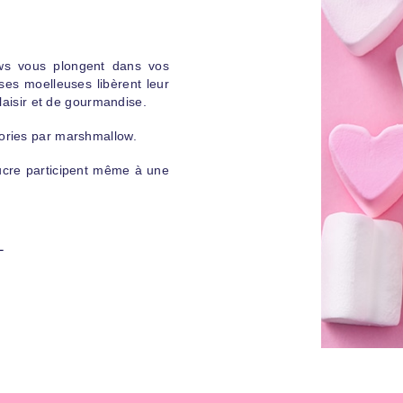
ws vous plongent dans vos
ses moelleuses libèrent leur
laisir et de gourmandise.
ories par marshmallow.
cre participent même à une
L