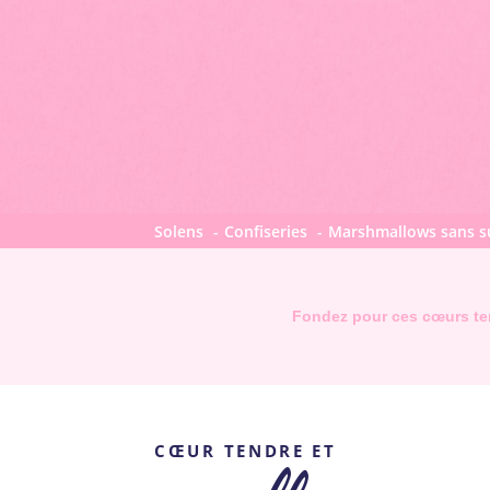
Solens
Confiseries
Marshmallows sans s
Fondez pour ces cœurs ten
CŒUR TENDRE ET