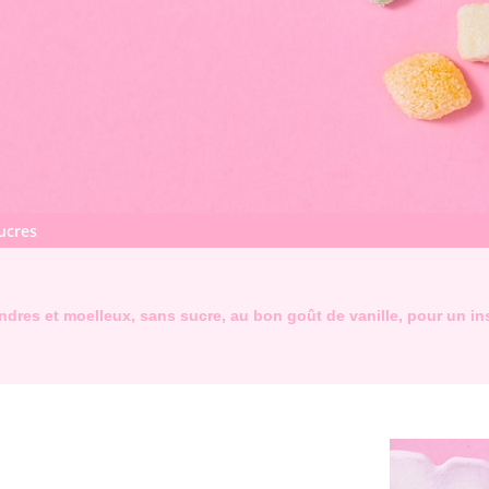
ucres
dres et moelleux, sans sucre, au bon goût de vanille, pour un ins