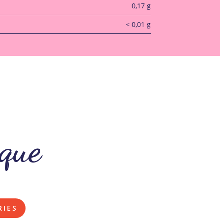
0,17 g
< 0,01 g
que
RIES