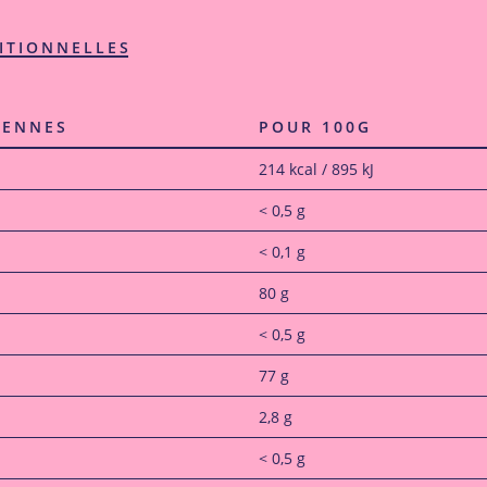
ITIONNELLES
YENNES
POUR 100G
214 kcal / 895 kJ
< 0,5 g
< 0,1 g
80 g
< 0,5 g
77 g
2,8 g
< 0,5 g