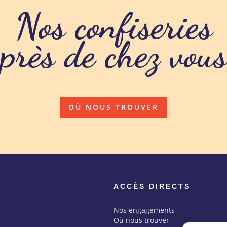
Nos confiseries
près de chez vous
OÙ NOUS TROUVER
ACCÈS DIRECTS
Nos engagements
Où nous trouver