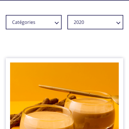
Catégories
2020
Confiserie et santé
2026
Les recettes du
- avril
Chef
2022
Nouveautés
- novembre
Secrets de
fabrication
2021
- mars
2020